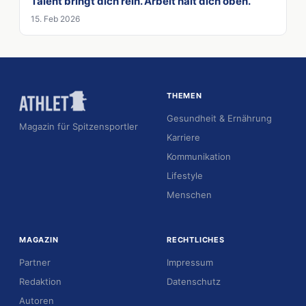
Talent bringt dich rein. Arbeit hält dich oben.
15. Feb 2026
THEMEN
Gesundheit & Ernährung
Magazin für Spitzensportler
Karriere
Kommunikation
Lifestyle
Menschen
MAGAZIN
RECHTLICHES
Partner
Impressum
Redaktion
Datenschutz
Autoren