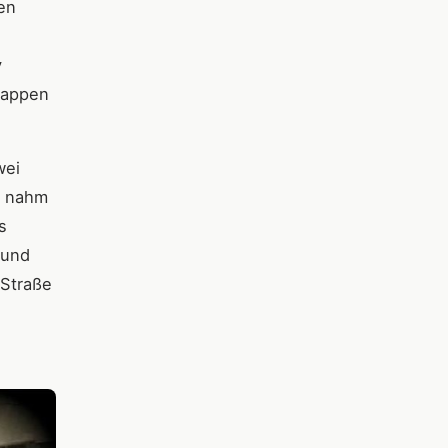
ien
y
tappen
wei
d nahm
s
 und
 Straße