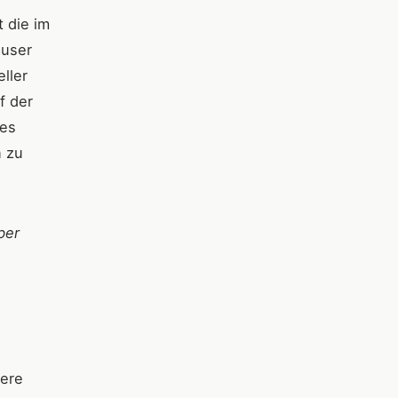
 die im
äuser
ller
f der
 es
n zu
ber
dere