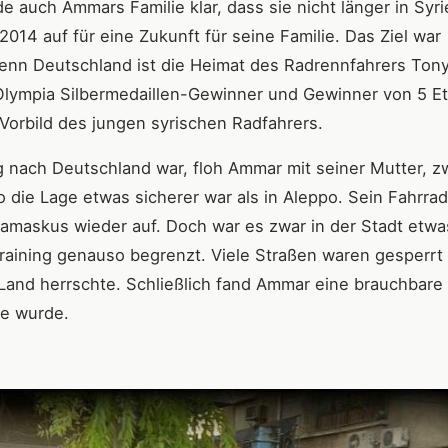
de auch Ammars Familie klar, dass sie nicht länger in Syr
014 auf für eine Zukunft für seine Familie. Das Ziel war
enn Deutschland ist die Heimat des Radrennfahrers Ton
, Olympia Silbermedaillen-Gewinner und Gewinner von 5 E
Vorbild des jungen syrischen Radfahrers.
nach Deutschland war, floh Ammar mit seiner Mutter, z
die Lage etwas sicherer war als in Aleppo. Sein Fahrra
 Damaskus wieder auf. Doch war es zwar in der Stadt etwa
dtraining genauso begrenzt. Viele Straßen waren gesperrt
 Land herrschte. Schließlich fand Ammar eine brauchbare
ke wurde.