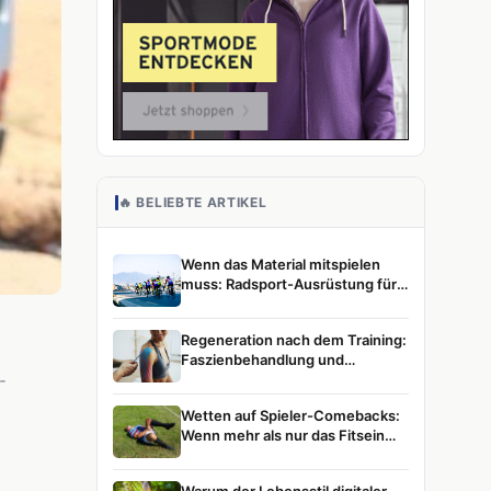
🔥 BELIEBTE ARTIKEL
Wenn das Material mitspielen
muss: Radsport-Ausrüstung für
ambitionierte Athletinnen und
Athleten
Regeneration nach dem Training:
Faszienbehandlung und
Muskelentspannung im
-
Leistungssport
Wetten auf Spieler-Comebacks:
Wenn mehr als nur das Fitsein
zählt