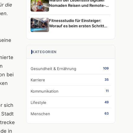
Warum der Lebensstil digitaler
r die
Nomaden Reisen und Remote-
Arbeit weiterhin prägt
mmen.
Fitnessstudio für Einsteiger:
Worauf es beim ersten Schritt
wirklich ankommt
seine
KATEGORIEN
nierte
en
Gesundheit & Ernährung
109
on bei
Karriere
35
nken
Kommunikation
11
Lifestyle
49
r sich
 Stadt
Menschen
63
Strecke
nde in