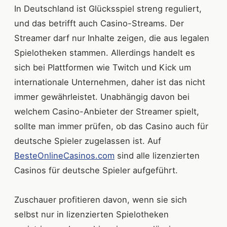
In Deutschland ist Glücksspiel streng reguliert,
und das betrifft auch Casino-Streams. Der
Streamer darf nur Inhalte zeigen, die aus legalen
Spielotheken stammen. Allerdings handelt es
sich bei Plattformen wie Twitch und Kick um
internationale Unternehmen, daher ist das nicht
immer gewährleistet. Unabhängig davon bei
welchem Casino-Anbieter der Streamer spielt,
sollte man immer prüfen, ob das Casino auch für
deutsche Spieler zugelassen ist. Auf
BesteOnlineCasinos.com
sind alle lizenzierten
Casinos für deutsche Spieler aufgeführt.
Zuschauer profitieren davon, wenn sie sich
selbst nur in lizenzierten Spielotheken