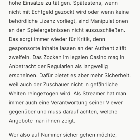
hohe Einsätze zu tätigen. Spätestens, wenn
nicht mit Echtgeld gezockt wird oder wenn keine
behördliche Lizenz vorliegt, sind Manipulationen
an den Spielergebnissen nicht auszuschließen.
Das sorgt immer wieder für Kritik, denn
gesponsorte Inhalte lassen an der Authentizität
zweifeln. Das Zocken im legalen Casino mag in
Anbetracht der Regularien als langweilig
erscheinen. Dafür bietet es aber mehr Sicherheit,
weil auch der Zuschauer nicht in gefährliche
Welten reingezogen wird. Als Streamer hat man
immer auch eine Verantwortung seiner Viewer
gegenüber und muss darauf achten, welche
Angebote man ihnen zeigt.
Wer also auf Nummer sicher gehen möchte,