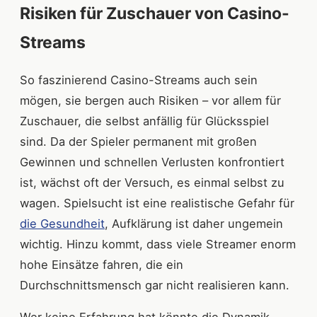
Risiken für Zuschauer von Casino-
Streams
So faszinierend Casino-Streams auch sein
mögen, sie bergen auch Risiken – vor allem für
Zuschauer, die selbst anfällig für Glücksspiel
sind. Da der Spieler permanent mit großen
Gewinnen und schnellen Verlusten konfrontiert
ist, wächst oft der Versuch, es einmal selbst zu
wagen. Spielsucht ist eine realistische Gefahr für
die Gesundheit
, Aufklärung ist daher ungemein
wichtig. Hinzu kommt, dass viele Streamer enorm
hohe Einsätze fahren, die ein
Durchschnittsmensch gar nicht realisieren kann.
Wer keine Erfahrung hat könnte die Dynamik