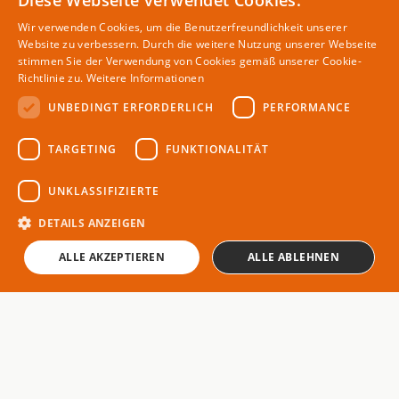
Diese Webseite verwendet Cookies.
KOMMUNIKATION
Verzwergung der Bundesliga: Ist die 2.
Wir verwenden Cookies, um die Benutzerfreundlichkeit unserer
Bundesliga bald beliebter als das Oberhaus?
Website zu verbessern. Durch die weitere Nutzung unserer Webseite
stimmen Sie der Verwendung von Cookies gemäß unserer Cookie-
26. Sep 2024
Richtlinie zu.
Weitere Informationen
UNBEDINGT ERFORDERLICH
PERFORMANCE
TARGETING
FUNKTIONALITÄT
THEMEN
UNKLASSIFIZIERTE
Gesundheit & Ernährung
Magazin für Spitzensportler
Karriere
DETAILS ANZEIGEN
Kommunikation
ALLE AKZEPTIEREN
ALLE ABLEHNEN
Lifestyle
Menschen
MAGAZIN
RECHTLICHES
Partner
Impressum