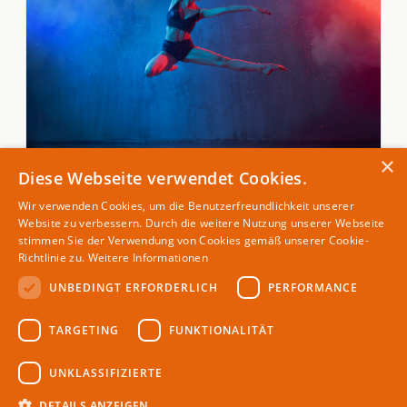
×
Diese Webseite verwendet Cookies.
GESUNDHEIT & ERNÄHRUNG
Optimale Fußarbeit: Neuroathletik-Übungen für
Wir verwenden Cookies, um die Benutzerfreundlichkeit unserer
präzise Bewegungsabläufe im Tanzsport
Website zu verbessern. Durch die weitere Nutzung unserer Webseite
stimmen Sie der Verwendung von Cookies gemäß unserer Cookie-
14. Apr 2026
Richtlinie zu.
Weitere Informationen
UNBEDINGT ERFORDERLICH
PERFORMANCE
TARGETING
FUNKTIONALITÄT
THEMEN
UNKLASSIFIZIERTE
Gesundheit & Ernährung
Magazin für Spitzensportler
Karriere
DETAILS ANZEIGEN