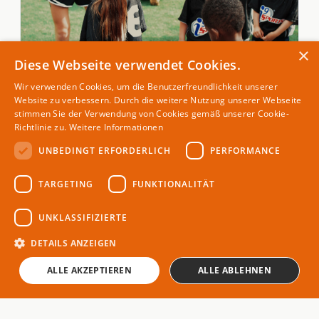
×
Diese Webseite verwendet Cookies.
MENSCHEN
Wir verwenden Cookies, um die Benutzerfreundlichkeit unserer
10 Schritte um ein Jugendsportteam zu starten
Website zu verbessern. Durch die weitere Nutzung unserer Webseite
stimmen Sie der Verwendung von Cookies gemäß unserer Cookie-
24. Jun 2022
Richtlinie zu.
Weitere Informationen
UNBEDINGT ERFORDERLICH
PERFORMANCE
TARGETING
FUNKTIONALITÄT
THEMEN
UNKLASSIFIZIERTE
Gesundheit & Ernährung
Magazin für Spitzensportler
Karriere
DETAILS ANZEIGEN
Kommunikation
ALLE AKZEPTIEREN
ALLE ABLEHNEN
Lifestyle
Menschen