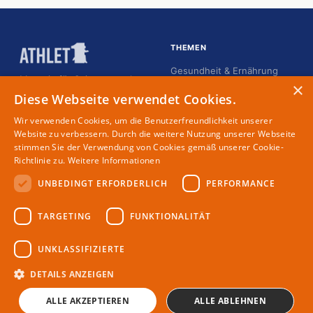
THEMEN
Gesundheit & Ernährung
Magazin für Spitzensportler
×
Karriere
Diese Webseite verwendet Cookies.
Kommunikation
Wir verwenden Cookies, um die Benutzerfreundlichkeit unserer
Lifestyle
Website zu verbessern. Durch die weitere Nutzung unserer Webseite
stimmen Sie der Verwendung von Cookies gemäß unserer Cookie-
Menschen
Richtlinie zu.
Weitere Informationen
UNBEDINGT ERFORDERLICH
PERFORMANCE
MAGAZIN
RECHTLICHES
TARGETING
FUNKTIONALITÄT
Partner
Impressum
Redaktion
Datenschutz
UNKLASSIFIZIERTE
Autoren
DETAILS ANZEIGEN
ALLE AKZEPTIEREN
ALLE ABLEHNEN
© 2026 Athlet.one