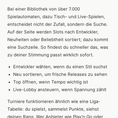
Bei einer Bibliothek von über 7.000
Spielautomaten, dazu Tisch- und Live-Spielen,
entscheidet nicht der Zufall, sondern die Suche.
Auf der Seite werden Slots nach Entwickler,
Neuheiten oder Beliebtheit sortiert; dazu kommt
eine Suchzeile. So findest du schneller das, was
zu deiner Stimmung passt wirklich sofort.
Entwickler wählen, wenn du einen Stil suchst
Neu sortieren, um frische Releases zu sehen
Top öffnen, wenn Tempo wichtig ist
Live-Lobby ansteuern, wenn Spannung zählt
Turniere funktionieren ähnlich wie eine Liga-
Tabelle: du spielst, sammelst Punkte, siehst
deinen Rang. Wer Anbieter wie Play’n Go oder