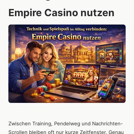
Empire Casino nutzen
Zwischen Training, Pendelweg und Nachrichten-
Scrollen bleiben oft nur kurze Zeitfenster. Genau