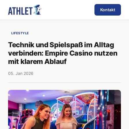
Kontakt
LIFESTYLE
Technik und Spielspaß im Alltag
verbinden: Empire Casino nutzen
mit klarem Ablauf
05. Jan 2026