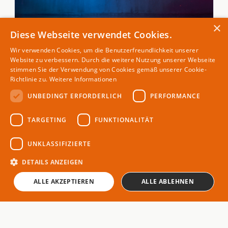
×
Diese Webseite verwendet Cookies.
GESUNDHEIT & ERNÄHRUNG
Optimale Fußarbeit: Neuroathletik-Übungen für
Wir verwenden Cookies, um die Benutzerfreundlichkeit unserer
präzise Bewegungsabläufe im Tanzsport
Website zu verbessern. Durch die weitere Nutzung unserer Webseite
stimmen Sie der Verwendung von Cookies gemäß unserer Cookie-
14. Apr 2026
Richtlinie zu.
Weitere Informationen
UNBEDINGT ERFORDERLICH
PERFORMANCE
TARGETING
FUNKTIONALITÄT
THEMEN
UNKLASSIFIZIERTE
Gesundheit & Ernährung
Magazin für Spitzensportler
Karriere
DETAILS ANZEIGEN
Kommunikation
ALLE AKZEPTIEREN
ALLE ABLEHNEN
Lifestyle
Menschen