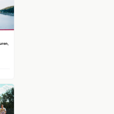
uren,