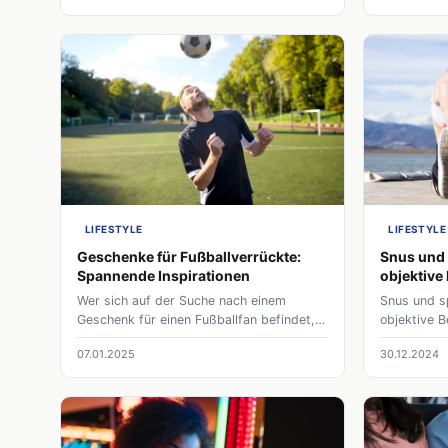
LIFESTYLE
LIFESTYLE
Geschenke für Fußballverrückte:
Snus und 
Spannende Inspirationen
objektive
Wer sich auf der Suche nach einem
Snus und sp
Geschenk für einen Fußballfan befindet,
objektive 
wird mit vielen Ideen konfrontiert. Diese
07.01.2025
30.12.2024
Tipps helfen weiter.