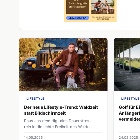
LIFESTYLE
LIFESTYLE
Der neue Lifestyle-Trend: Waldzeit
Golf für E
statt Bildschirmzeit
Anfängerf
vermeide
Raus aus dem digitalen Dauerstress –
rein in die echte Freiheit des Waldes.
14.05.2025
24.02.2025