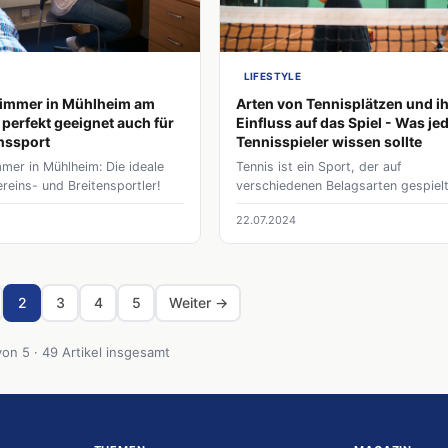
LIFESTYLE
immer in Mühlheim am
Arten von Tennisplätzen und ih
 perfekt geeignet auch für
Einfluss auf das Spiel - Was je
nssport
Tennisspieler wissen sollte
mer in Mühlheim: Die ideale
Tennis ist ein Sport, der auf
ereins- und Breitensportler!
verschiedenen Belagsarten gespiel
werden kann. Jeder Platztyp hat se
22.07.2024
einzigartigen Eigenschaften, die di
Spielgeschwindigkeit, den Ballabs
und den Spielstil der Athleten
beeinflussen. In diesem Artikel bet
wir die wichtigsten Arten von
2
3
4
5
Weiter →
Tennisplätzen und diskutieren, wie 
das Spiel beeinflussen.
von 5 · 49 Artikel insgesamt