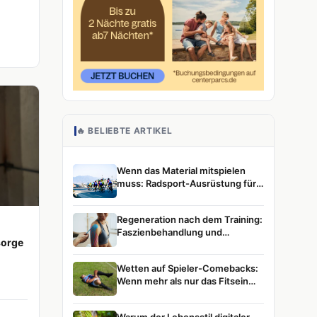
🔥 BELIEBTE ARTIKEL
Wenn das Material mitspielen
muss: Radsport-Ausrüstung für
ambitionierte Athletinnen und
Athleten
Regeneration nach dem Training:
Faszienbehandlung und
sorge
Muskelentspannung im
Leistungssport
Wetten auf Spieler-Comebacks:
Wenn mehr als nur das Fitsein
zählt