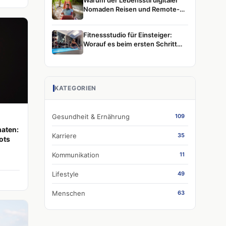
Warum der Lebensstil digitaler
Nomaden Reisen und Remote-
Arbeit weiterhin prägt
Fitnessstudio für Einsteiger:
Worauf es beim ersten Schritt
wirklich ankommt
KATEGORIEN
Gesundheit & Ernährung
109
maten:
Karriere
35
ots
Kommunikation
11
Lifestyle
49
Menschen
63