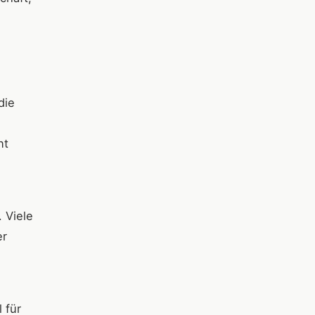
die
nt
 Viele
er
 für