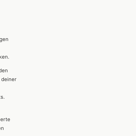
ngen
ken.
 den
 deiner
s.
s
ierte
en