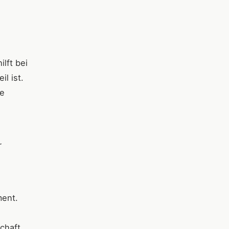
lft bei
l ist.
ie
r
ment.
chaft,