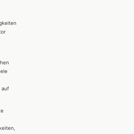
gkeiten
tor
chen
iele
 auf
te
keiten,