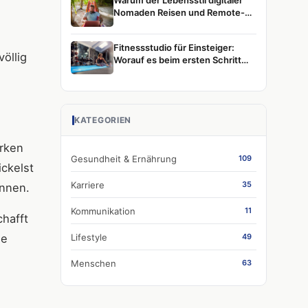
Warum der Lebensstil digitaler
Nomaden Reisen und Remote-
Arbeit weiterhin prägt
Fitnessstudio für Einsteiger:
öllig
Worauf es beim ersten Schritt
wirklich ankommt
KATEGORIEN
ärken
Gesundheit & Ernährung
109
ickelst
Karriere
35
önnen.
Kommunikation
11
chafft
Lifestyle
he
49
Menschen
63