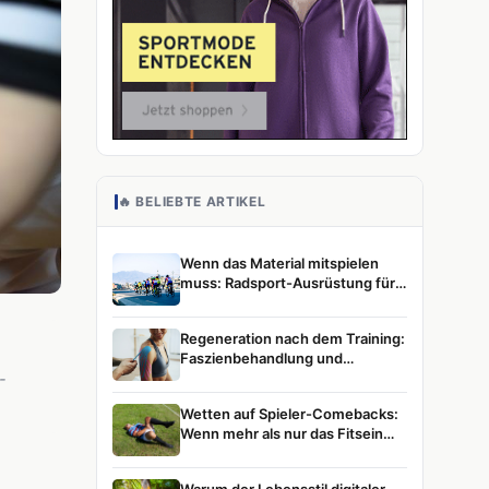
🔥 BELIEBTE ARTIKEL
Wenn das Material mitspielen
muss: Radsport-Ausrüstung für
ambitionierte Athletinnen und
Athleten
Regeneration nach dem Training:
Faszienbehandlung und
Muskelentspannung im
-
Leistungssport
Wetten auf Spieler-Comebacks:
Wenn mehr als nur das Fitsein
zählt