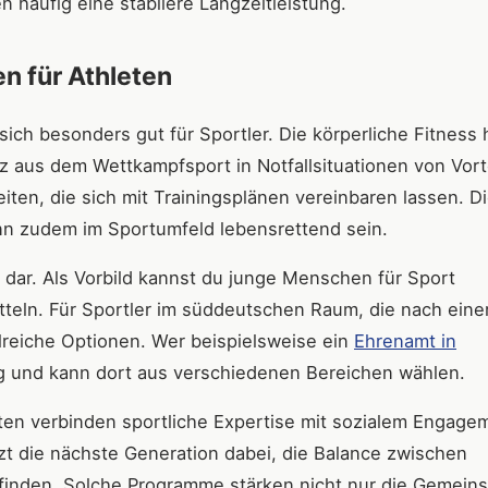
n häufig eine stabilere Langzeitleistung.
n für Athleten
ch besonders gut für Sportler. Die körperliche Fitness hi
 aus dem Wettkampfsport in Notfallsituationen von Vortei
eiten, die sich mit Trainingsplänen vereinbaren lassen. D
kann zudem im Sportumfeld lebensrettend sein.
n dar. Als Vorbild kannst du junge Menschen für Sport
tteln. Für Sportler im süddeutschen Raum, die nach eine
reiche Optionen. Wer beispielsweise ein
Ehrenamt in
g und kann dort aus verschiedenen Bereichen wählen.
n verbinden sportliche Expertise mit sozialem Engage
zt die nächste Generation dabei, die Balance zwischen
finden. Solche Programme stärken nicht nur die Gemeins