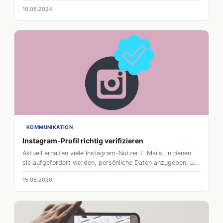
10.06.2024
KOMMUNIKATION
Instagram-Profil richtig verifizieren
Aktuell erhalten viele Instagram-Nutzer E-Mails, in denen
sie aufgefordert werden, persönliche Daten anzugeben, um
den blauen Verifizierungs-Haken am Profil zu erhalten.
15.08.2020
Vorsicht bei diesen Mails. Wir zeigen woran ihr solche Mails
erkennt und wie ihr den blauen Haken erhaltet.