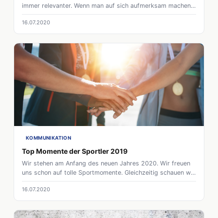
immer relevanter. Wenn man auf sich aufmerksam machen
möchte ist es hilfreich online präsent zu sein. Durch deine
16.07.2020
Reichweite können Sponsoren auf dich aufmerksam werden
oder du kannst sie aufmerksam auf dich machen!
KOMMUNIKATION
Top Momente der Sportler 2019
Wir stehen am Anfang des neuen Jahres 2020. Wir freuen
uns schon auf tolle Sportmomente. Gleichzeitig schauen wir
aber auch zurück auf ein Jahr mit vielen schönen und
16.07.2020
bewegenden Momenten im Sport. Hier haben wir euch
unsere Tops der Sportler des vergangenen Jahrs 2019: