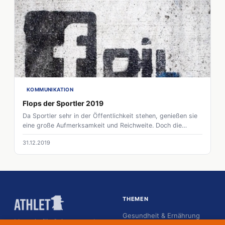
KOMMUNIKATION
Flops der Sportler 2019
Da Sportler sehr in der Öffentlichkeit stehen, genießen sie
eine große Aufmerksamkeit und Reichweite. Doch die
öffentliche Präsenz hat auch ihre Schattenseiten, denn viele
31.12.2019
Sportler geraten zunehmend unter Druck und geraten
manchmal auch ungewollt in umstrittene Situation.
THEMEN
Gesundheit & Ernährung
Magazin für Spitzensportler