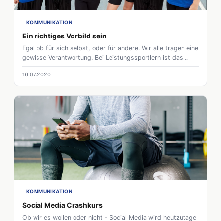
KOMMUNIKATION
Ein richtiges Vorbild sein
Egal ob für sich selbst, oder für andere. Wir alle tragen eine
gewisse Verantwortung. Bei Leistungssportlern ist das
nochmal extremer. Denn sie nehmen oft unbewusst eine
16.07.2020
Vorbildfunktion ein. Deshalb ist es umso wichtiger darauf zu
achten, wie man sich präsentiert.
KOMMUNIKATION
Social Media Crashkurs
Ob wir es wollen oder nicht - Social Media wird heutzutage