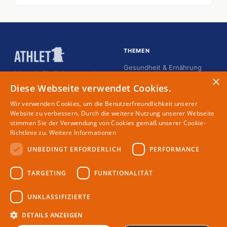
THEMEN
Gesundheit & Ernährung
Magazin für Spitzensportler
×
Karriere
Diese Webseite verwendet Cookies.
Kommunikation
Wir verwenden Cookies, um die Benutzerfreundlichkeit unserer
Lifestyle
Website zu verbessern. Durch die weitere Nutzung unserer Webseite
stimmen Sie der Verwendung von Cookies gemäß unserer Cookie-
Menschen
Richtlinie zu.
Weitere Informationen
UNBEDINGT ERFORDERLICH
PERFORMANCE
MAGAZIN
RECHTLICHES
TARGETING
FUNKTIONALITÄT
Partner
Impressum
Redaktion
Datenschutz
UNKLASSIFIZIERTE
Autoren
DETAILS ANZEIGEN