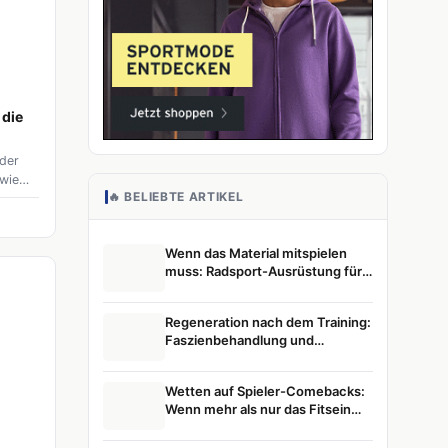
 die
 der
wie
🔥 BELIEBTE ARTIKEL
 des
thleten
chen
Wenn das Material mitspielen
muss: Radsport-Ausrüstung für
en
ambitionierte Athletinnen und
Athleten
Regeneration nach dem Training:
Faszienbehandlung und
Muskelentspannung im
Leistungssport
Wetten auf Spieler-Comebacks:
Wenn mehr als nur das Fitsein
zählt