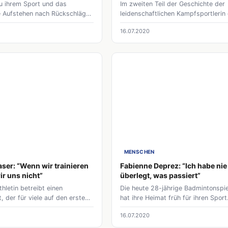
zu ihrem Sport und das
Im zweiten Teil der Geschichte der
e Aufstehen nach Rückschlägen
leidenschaftlichen Kampfsportlerin
rtlerin heute an die Weltspitze
wir sie begleiten in einem Zeitraffer
16.07.2020
 gebracht. Sie trifft aber
bisherigen Karriere. Annalena erzähl
er auf Menschen, die ein
wie sie nach jedem Rückschlag wie
ld ihres Sports haben und sich
aufgestanden ist und sich immer w
Kampfsport nicht vorstellen
zurückkämpft.
N
MENSCHEN
aser: “Wenn wir trainieren
Fabienne Deprez: “Ich habe nie
ir uns nicht”
überlegt, was passiert”
thletin betreibt einen
Die heute 28-jährige Badmintonspie
 der für viele auf den ersten
hat ihre Heimat früh für ihren Sport
ders heftig wirkt, Kickboxen.
verlassen. Für sie selbst war es ein
16.07.2020
l der World Kickboxing and
großer Schritt, der neue
on und Trägerin des
Herausforderungen mit sich brachte