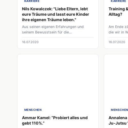
KARRIERE
KARRIERE
Nils Kowalczek: "Liebe Eltern, lebt
Training &
eure Träume und lasst eure Kinder
Alltag?
ihre eigenen Träume leben."
Aus seinen eigenen Erfahrungen und
Am Ende zä
seinem Bewusstsein für die
die wir in
Entwicklungen im Sport hat der ehemalige
erbringen. 
16.07.2020
16.07.2020
Hockey National Torhüter die online-
aber alle z
Plattform Tinongo ins Leben gerufen. Sie
Woche für 
soll Eltern und Kinder bei der Wahl der
meistens n
richtigen Sportart unterstützen.
Umfelds. A
Alltag in Ei
MENSCHEN
MENSCHE
Ammar Kamel: “Probiert alles und
Annalena 
gebt 110%.”
Ju-Jutsu '