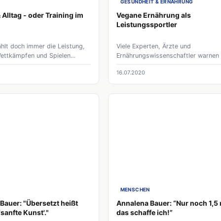
GESUNDHEIT & ERNÄHRUNG
 Alltag - oder Training im
Vegane Ernährung als
Leistungssportler
hlt doch immer die Leistung,
Viele Experten, Ärzte und
 Wettkämpfen und Spielen
Ernährungswissenschaftler warnen
Welche Leistungen wir dafür
auch, dass die Umstellung auf eine
16.07.2020
usätzlich Tag für Tag und
Ernährung frei von tierischen Produ
Woche vollbringen, sehen
besonders im Leistungssport
ur die Leute unseres näheren
unterschätzt wird. Eine vegane Ern
ber wie kommen Training &
darf nicht einfach nur das Verzicht
nklang?
tierische Produkte bedeuten.
N
MENSCHEN
Bauer: "Übersetzt heißt
Annalena Bauer: “Nur noch 1,5 
sanfte Kunst'."
das schaffe ich!”