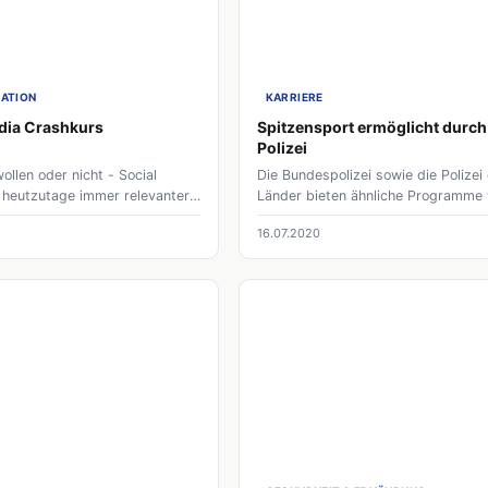
ATION
KARRIERE
dia Crashkurs
Spitzensport ermöglicht durch
Polizei
ollen oder nicht - Social
Die Bundespolizei sowie die Polizei
 heutzutage immer relevanter.
Länder bieten ähnliche Programme 
auf sich aufmerksam machen
die Bundeswehr zur Unterstützung
16.07.2020
es hilfreich online präsent zu
deutschen Leistungssports. Viele A
h deine Reichweite können
sehen sich auch später im polizeili
auf dich aufmerksam werden
Dienst. Es gibt für sie gute
nnst sie aufmerksam auf dich
Aufstiegsmöglichkeiten im gesamt
Aufgabenspektrum.