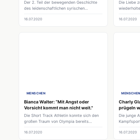
Der 2. Teil der bewegenden Geschichte
Die Liebe 
des leidenschaftlichen syrischen
wiederholt
Radrennfahrers über die neuen Chancen
hat die Spo
16.07.2020
16.07.2020
in Deutschland. Zielstrebigkeit hat ihn in
im Ju-Jutsu
die Rad-Bundesliga und an die Universität
immer wied
gebracht. Durch seine Geschichte möchte
falsches Bi
er auch das Bild von Flüchtlingen
Frauen im 
verändern.
können.
MENSCHEN
MENSCHE
Bianca Walter: “Mit Angst oder
Charly Gl
Vorsicht kommt man nicht weit."
prügeln w
Die Short Track Athletin konnte sich den
Die junge A
großen Traum von Olympia bereits
Kampfsport,
erfüllen. Die harte Arbeit die sie dorthin
Blick beson
16.07.2020
16.07.2020
gebracht hat, wäre ohne die Förderung
Sie ist Tei
der Bundespolizei nicht möglich. Denn im
Karate Uni