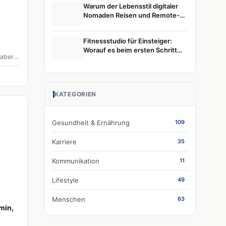
Warum der Lebensstil digitaler
Nomaden Reisen und Remote-
Arbeit weiterhin prägt
Fitnessstudio für Einsteiger:
Worauf es beim ersten Schritt
 aber
wirklich ankommt
kten
KATEGORIEN
ährung
en auf
Gesundheit & Ernährung
109
Karriere
35
Kommunikation
11
Lifestyle
49
Menschen
63
min,