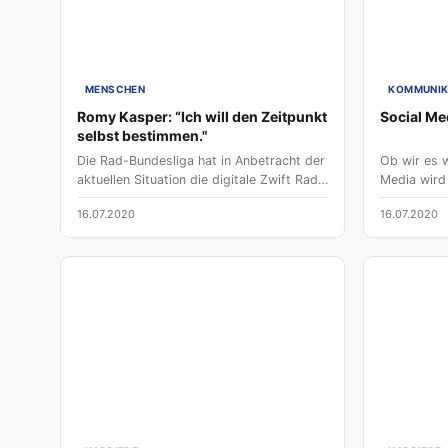
MENSCHEN
KOMMUNIK
Romy Kasper: “Ich will den Zeitpunkt
Social Me
selbst bestimmen."
Die Rad-Bundesliga hat in Anbetracht der
Ob wir es w
aktuellen Situation die digitale Zwift Rad-
Media wird
Bundesliga ins Leben gerufen. Den Sieg
Wenn man 
16.07.2020
16.07.2020
bei dem über das Internet veranstaltete
möchte ist 
Turnier sicherte sich Romy Kasper, die
sein. Durc
sich von Stürzen und Krisen wie diesen
Sponsoren 
nicht ihr Karriereende diktieren lässt.
oder du ka
machen!