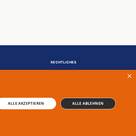
elbst
raum
RECHTLICHES
Impressum
×
Datenschutz
ALLE AKZEPTIEREN
ALLE ABLEHNEN