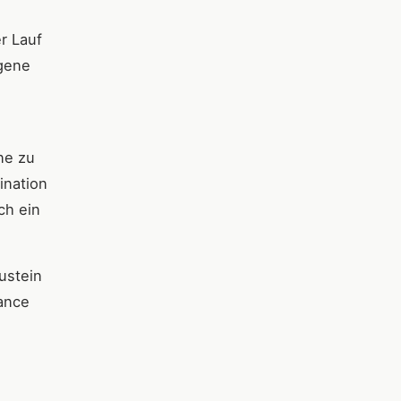
r Lauf
ogene
ne zu
ination
ch ein
ustein
lance