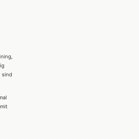
ining,
ig
n sind
mal
mit