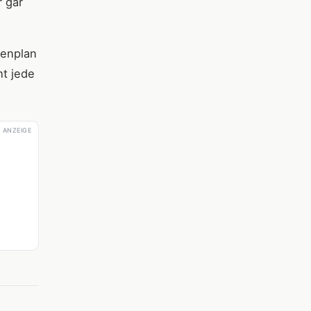
r gar
henplan
ht jede
ANZEIGE