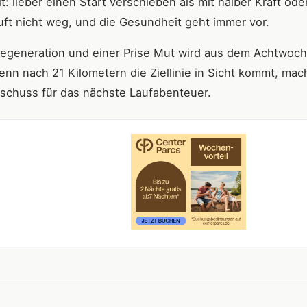
 lieber einen Start verschieben als mit halber Kraft ode
uft nicht weg, und die Gesundheit geht immer vor.
r Regeneration und einer Prise Mut wird aus dem Achtwoc
n nach 21 Kilometern die Ziellinie in Sicht kommt, mac
rtschuss für das nächste Laufabenteuer.