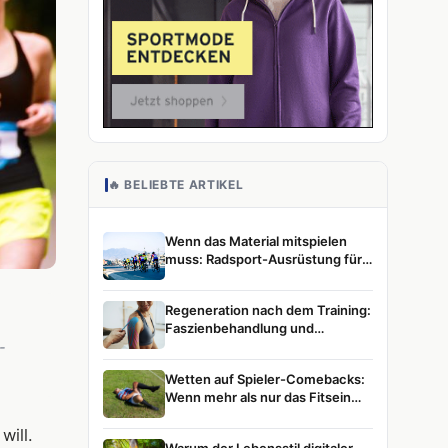
🔥 BELIEBTE ARTIKEL
Wenn das Material mitspielen
muss: Radsport-Ausrüstung für
ambitionierte Athletinnen und
Athleten
Regeneration nach dem Training:
Faszienbehandlung und
Muskelentspannung im
-
Leistungssport
Wetten auf Spieler-Comebacks:
Wenn mehr als nur das Fitsein
zählt
ill.