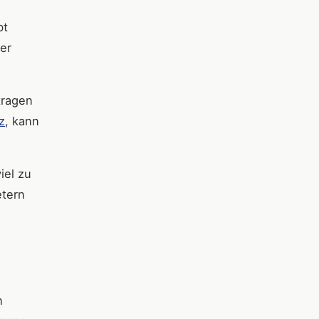
bt
Der
tragen
z
, kann
iel zu
etern
n