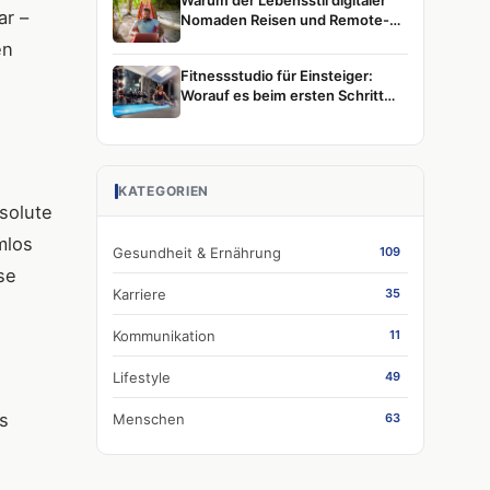
Warum der Lebensstil digitaler
ar –
Nomaden Reisen und Remote-
Arbeit weiterhin prägt
en
Fitnessstudio für Einsteiger:
Worauf es beim ersten Schritt
wirklich ankommt
KATEGORIEN
solute
mlos
Gesundheit & Ernährung
109
se
Karriere
35
Kommunikation
11
Lifestyle
49
s
Menschen
63