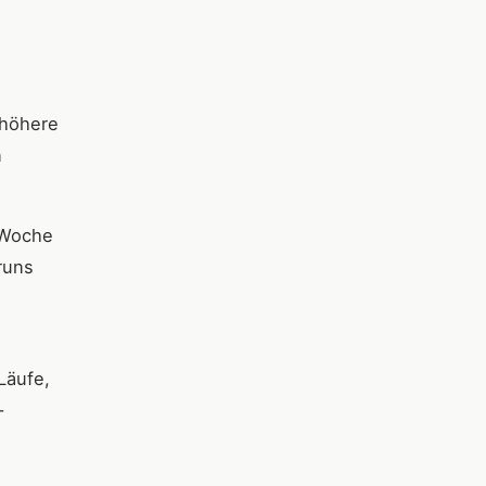
 höhere
n
n Woche
runs
Läufe,
–