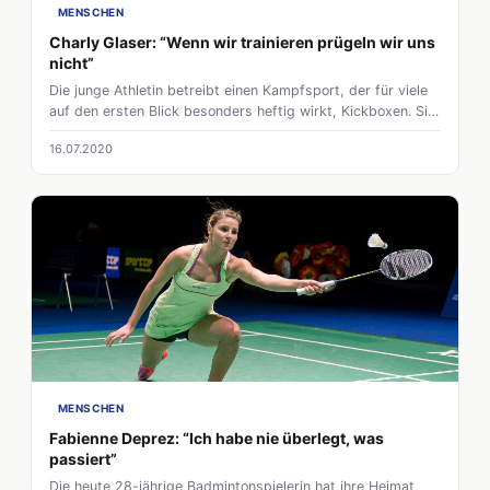
MENSCHEN
Charly Glaser: “Wenn wir trainieren prügeln wir uns
nicht”
Die junge Athletin betreibt einen Kampfsport, der für viele
auf den ersten Blick besonders heftig wirkt, Kickboxen. Sie
ist Teil der World Kickboxing and Karate Union und Trägerin
16.07.2020
des Europameistertitels. Kampfsport mit Gewalt in
Verbindung zu bringen findet sie nicht richtig
MENSCHEN
Fabienne Deprez: “Ich habe nie überlegt, was
passiert”
Die heute 28-jährige Badmintonspielerin hat ihre Heimat