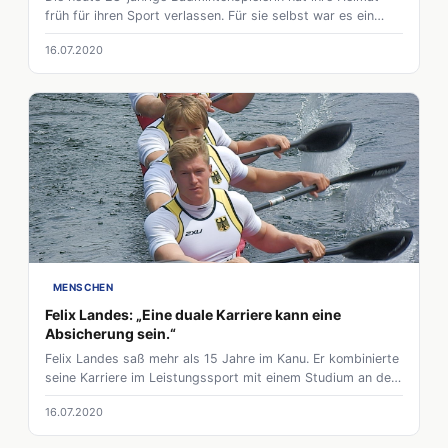
früh für ihren Sport verlassen. Für sie selbst war es ein
großer Schritt, der neue Herausforderungen mit sich
16.07.2020
brachte. Bis heute hat sich ihre Sicht auf sich selbst als
Sportlerin und ihren Kindheitstraum gewandelt.
MENSCHEN
Felix Landes: „Eine duale Karriere kann eine
Absicherung sein.“
Felix Landes saß mehr als 15 Jahre im Kanu. Er kombinierte
seine Karriere im Leistungssport mit einem Studium an der
Universität Mannheim, was ihm aber nicht nur Bewunderer
16.07.2020
für seine Disziplin zu dieser Dualen Karriere brachte. Heute
ist er froh den Weg gegangen zu sein.