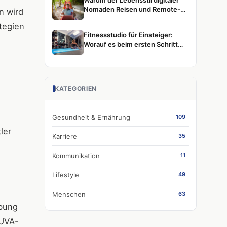
Warum der Lebensstil digitaler
Nomaden Reisen und Remote-
n wird
Arbeit weiterhin prägt
ategien
Fitnessstudio für Einsteiger:
Worauf es beim ersten Schritt
wirklich ankommt
KATEGORIEN
Gesundheit & Ernährung
109
ler
Karriere
35
Kommunikation
11
Lifestyle
49
Menschen
63
ibung
 UVA-