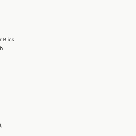
 Blick
ch
i,