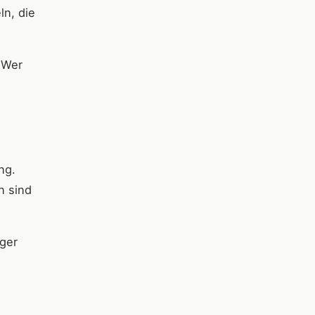
n, die
 Wer
ng.
n sind
iger