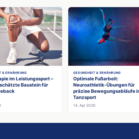
T & ERNÄHRUNG
GESUNDHEIT & ERNÄHRUNG
pie im Leistungssport –
Optimale Fußarbeit:
schätzte Baustein für
Neuroathletik-Übungen für
meback
präzise Bewegungsabläufe 
Tanzsport
6
14. Apr 2026