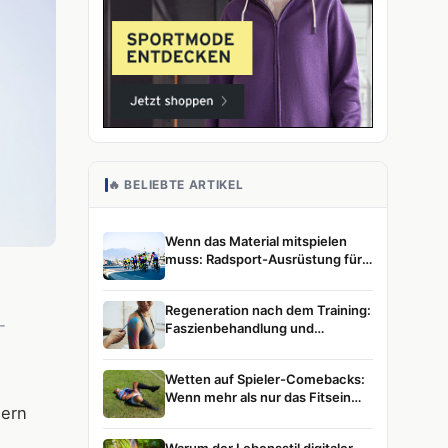
🔥 BELIEBTE ARTIKEL
Wenn das Material mitspielen
muss: Radsport-Ausrüstung für
ambitionierte Athletinnen und
Athleten
Regeneration nach dem Training:
-
Faszienbehandlung und
Muskelentspannung im
Leistungssport
Wetten auf Spieler-Comebacks:
Wenn mehr als nur das Fitsein
dern
zählt