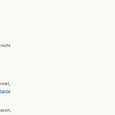
nicht
rinkt,
stante
davon,