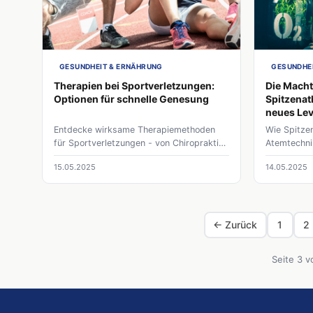
individuell
vermeiden 
nachhaltig 
GESUNDHEIT & ERNÄHRUNG
GESUNDHE
Therapien bei Sportverletzungen:
Die Macht
Optionen für schnelle Genesung
Spitzenath
neues Lev
Entdecke wirksame Therapiemethoden
Wie Spitze
für Sportverletzungen - von Chiropraktik
Atemtechnik
über Physiotherapie bis zu alternativen
um bis zu 
15.05.2025
14.05.2025
Heilverfahren.
Methoden b
← Zurück
1
2
Seite 3 v