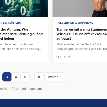
 angepasst, um Rückfälle zu
trainiert, übernimmt Verantwortung
und die Leistungsfähigkeit
bleibt flexibel und erreicht oft mehr
wiederherzustellen.
Studio.
IT & ERNÄHRUNG
GESUNDHEIT & ERNÄHRUNG
 der Atmung: Wie
Trainieren mit wenig Equipmen
leten ihre Leistung auf ein
Wie du zu Hause effektiv Musk
el heben
aufbaust
nathleten mit modernen
Muskelaufbau ohne Geräte? Mit
en ihre sportliche Leistung
Bodyweight, Kettlebells und Strukt
15% steigern - von Wim Hof-
dein Wohnzimmer zum Gym –
14.05.2025
is zur mentalen Fokussierung.
minimalistisch, effektiv und nachhal
stark.
3
4
5
…
10
Weiter →
on 10 · 109 Artikel insgesamt