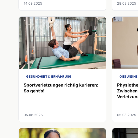
14.09.2025
28.08.2025
klassischer Therapie bis
intensives 
Trainingstherapie.
Haare und 
sondern ei
Inneren pas
Flüssigkei
wirken sich
aus. Gerade
verbrauche
lohnt sich 
oft untersc
GESUNDHEIT & ERNÄHRUNG
GESUNDHE
Sportverletzungen richtig kurieren:
Physiothe
So geht's!
Zwischen
Verletzun
05.08.2025
05.08.2025