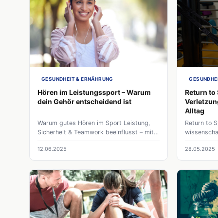
GESUNDHEIT & ERNÄHRUNG
GESUNDHE
Hören im Leistungssport – Warum
Return to
dein Gehör entscheidend ist
Verletzun
Alltag
Warum gutes Hören im Sport Leistung,
Return to S
Sicherheit & Teamwork beeinflusst – mit
wissenschaf
Tipps, Hörschutz & Tests für Athlet:innen.
Konzept, d
12.06.2025
28.05.2025
Jetzt mehr erfahren!
eine sicher
und Wettka
basiert auf
Alltagsbew
Wettkampff
medizinisc
objektive 
Unterstütz