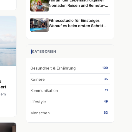
Warum der Lebensstil digitaler
Nomaden Reisen und Remote-
Arbeit weiterhin prägt
Fitnessstudio für Einsteiger:
Worauf es beim ersten Schritt
wirklich ankommt
KATEGORIEN
Gesundheit & Ernährung
109
Karriere
35
s
ert
Kommunikation
11
 dem
Lifestyle
49
Menschen
63