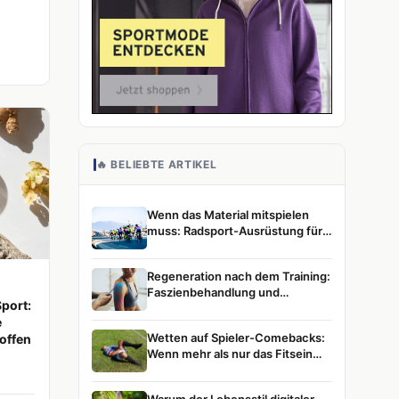
🔥 BELIEBTE ARTIKEL
Wenn das Material mitspielen
muss: Radsport-Ausrüstung für
ambitionierte Athletinnen und
Athleten
Regeneration nach dem Training:
Faszienbehandlung und
port:
Muskelentspannung im
e
Leistungssport
Wetten auf Spieler-Comebacks:
toffen
Wenn mehr als nur das Fitsein
zählt