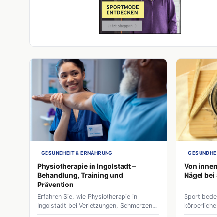
GESUNDHEIT & ERNÄHRUNG
GESUNDHE
Physiotherapie in Ingolstadt –
Von innen
Behandlung, Training und
Nägel bei
Prävention
Erfahren Sie, wie Physiotherapie in
Sport bedeu
Ingolstadt bei Verletzungen, Schmerzen
körperlich
und Prävention unterstützt – von
äußere Ers